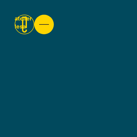
Keramische Arbeiten aus Steinzeug und Porzellan. 
atelier
lesa