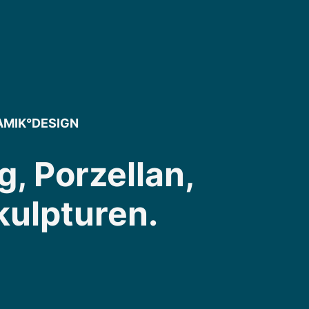
AMIK°DESIGN
g, Porzellan,
kulpturen.