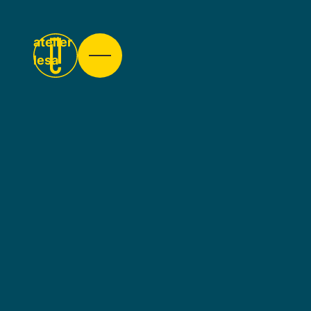
atelier
lesa