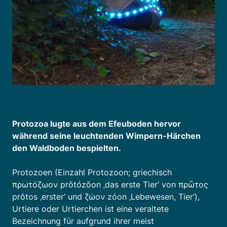
Protozoa lugte aus dem Efeuboden hervor
während seine leuchtenden Wimpern-Härchen
den Waldboden bespielten.
Protozoen (Einzahl Protozoon; griechisch
πρωτόζωον prōtózōon ‚das erste Tier‘ von πρῶτος
prôtos ‚erster‘ und ζώον zóon ‚Lebewesen, Tier‘),
Urtiere oder Urtierchen ist eine veraltete
Bezeichnung für aufgrund ihrer meist